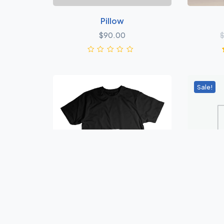
Pillow
$
90.00
Sale!
T-Shirt
$
18.00
$