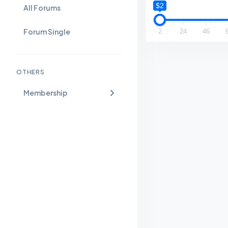
$2
All Forums
Forum Single
2
24
46
OTHERS
Membership