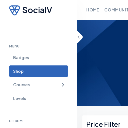
SocialV
HOME
COMMUNI
Skip to content
MENU
Badges
Shop
Courses
Levels
Asides
FORUM
Price Filter