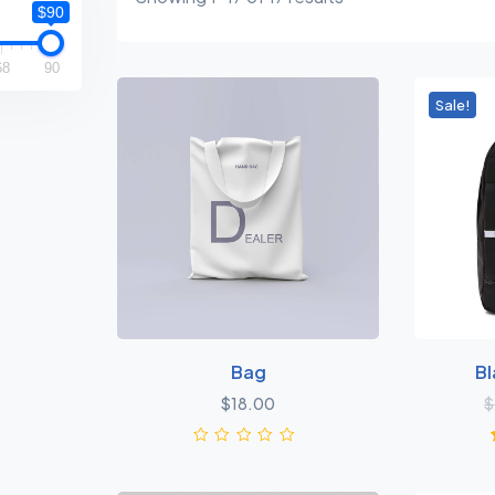
$90
68
90
Sale!
Bag
Bl
$
18.00
$