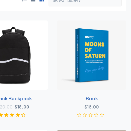
ack Backpack
Book
原价为：$20.00。
当前价格为：$18.00。
20.00
$
18.00
$
18.00
1
评级
4.00