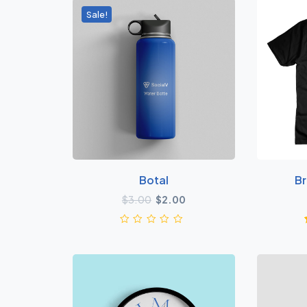
Sale!
Botal
Br
原价为：$3.00。
当前价格为：$2.00。
$
3.00
$
2.00