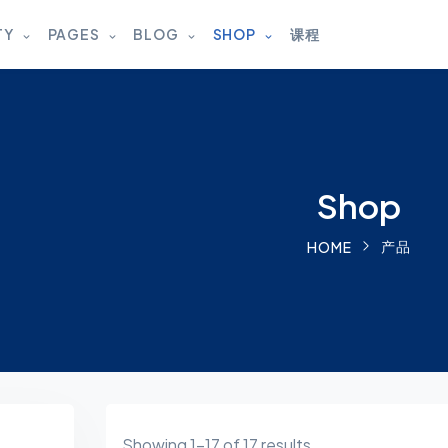
TY
PAGES
BLOG
SHOP
课程
Shop
产品
HOME
Showing 1–17 of 17 results